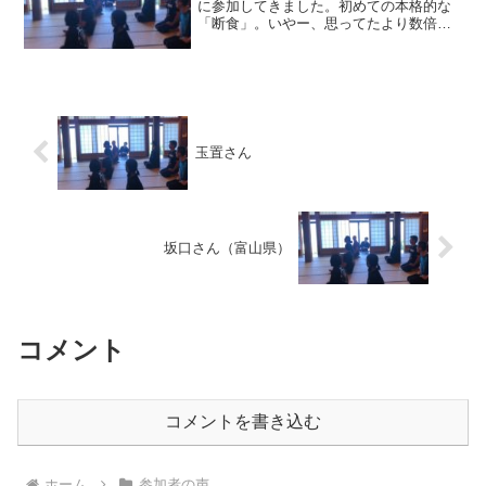
に参加してきました。初めての本格的な
「断食」。いやー、思ってたより数倍き
つかった。日頃の行いが悪かったせい
か、好転反応がきつくて、2日目、3日目
と徐々に体調が悪化。断食って、ダイエ
ット目的でやるものだって...
玉置さん
坂口さん（富山県）
コメント
コメントを書き込む
ホーム
参加者の声