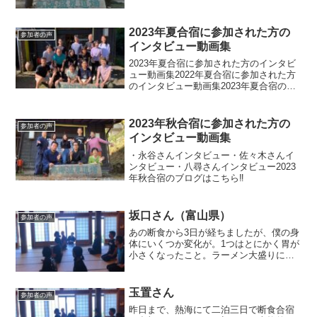
2023年夏合宿に参加された方の
参加者の声
インタビュー動画集
2023年夏合宿に参加された方のインタビ
ュー動画集2022年夏合宿に参加された方
のインタビュー動画集2023年夏合宿のブ
ログはこちら‼︎
2023年秋合宿に参加された方の
参加者の声
インタビュー動画集
・永谷さんインタビュー・佐々木さんイ
ンタビュー・八尋さんインタビュー2023
年秋合宿のブログはこちら‼︎
坂口さん（富山県）
参加者の声
あの断食から3日が経ちましたが、僕の身
体にいくつか変化が。1つはとにかく胃が
小さくなったこと。ラーメン大盛りにラ
イスなんて余裕だったのですが、今日お
昼に食べた唐揚げ弁当ですらきつくて残
したくなるくらい…これまでどんだけバ
玉置さん
参加者の声
カ食いしてたんだと改...
昨日まで、熱海にて二泊三日で断食合宿