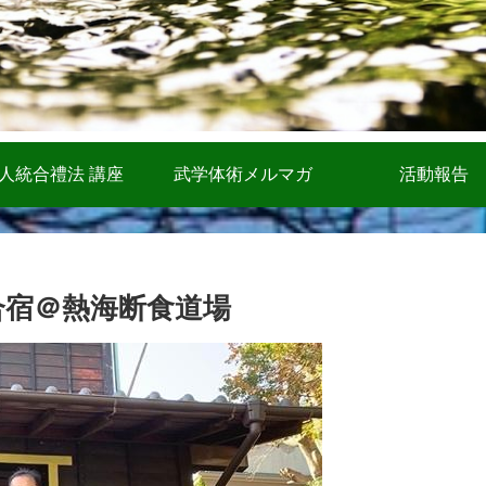
人統合禮法 講座
武学体術メルマガ
活動報告
食合宿＠熱海断食道場