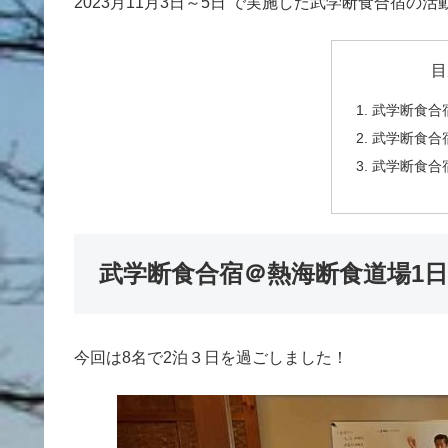
2023月11月3日～5日 で実施した武学断食合宿の
目
武学断食合
武学断食合
武学断食合
武学断食合宿＠熱海断食道場1
今回は8名で2泊３日を過ごしました！